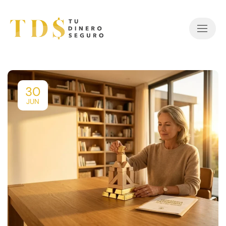
30
JUN