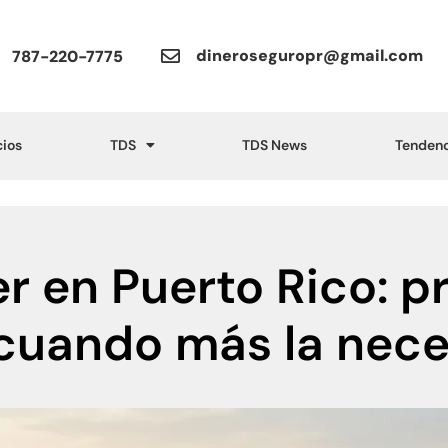
dineroseguropr@gmail.com
787-220-7775
cios
TDS
TDS News
Tendenc
er en Puerto Rico: p
 cuando más la nece